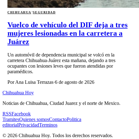
·
CHIHUAHUA
SEGURIDAD
Vuelco de vehículo del DIF deja a tres
mujeres lesionadas en la carretera a
Juárez
Un automóvil de dependencia municipal se volcó en la
carretera Chihuahua-Juárez esta mañana, dejando a tres
ocupantes con lesiones leves que fueron atendidas por
paramédicos.
Por
Ana Luisa Terrazas
·
6 de agosto de 2026
Chihuahua Hoy
Noticias de Chihuahua, Ciudad Juarez y el norte de Mexico.
RSS
Facebook
Tramites
Quienes somos
Contacto
Politica
editorial
Privacidad
Terminos
©
2026
Chihuahua Hoy
. Todos los derechos reservados.