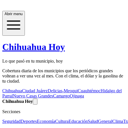
Abrir menu
Chihuahua Hoy
Lo que pasó en tu municipio, hoy
Cobertura diaria de los municipios que los periódicos grandes
voltean a ver una vez al mes. Con el clima, el dólar y la gasolina de
tu ciudad.
Chihuahua
Ciudad Juárez
Delicias-Meoqui
Cuauhtémoc
Hidalgo del
Parral
Nuevo Casas Grandes
Camargo
Ojinaga
Chihuahua Hoy
Secciones
Seguridad
Deportes
Economía
Cultura
Educación
Salud
General
Clima
Tr