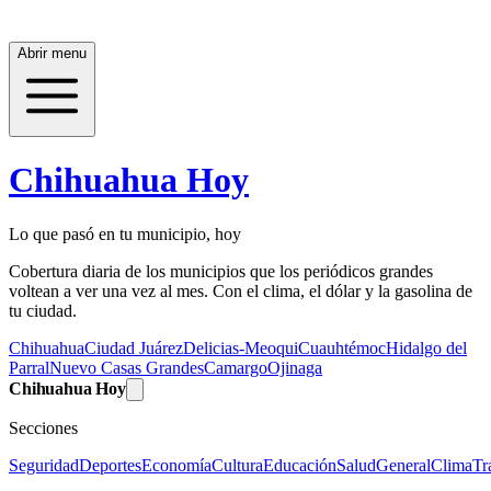
Abrir menu
Chihuahua Hoy
Lo que pasó en tu municipio, hoy
Cobertura diaria de los municipios que los periódicos grandes
voltean a ver una vez al mes. Con el clima, el dólar y la gasolina de
tu ciudad.
Chihuahua
Ciudad Juárez
Delicias-Meoqui
Cuauhtémoc
Hidalgo del
Parral
Nuevo Casas Grandes
Camargo
Ojinaga
Chihuahua Hoy
Secciones
Seguridad
Deportes
Economía
Cultura
Educación
Salud
General
Clima
Tr