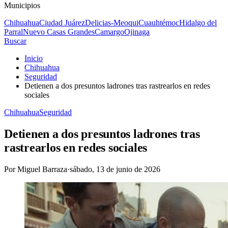
Municipios
Chihuahua
Ciudad Juárez
Delicias-Meoqui
Cuauhtémoc
Hidalgo del
Parral
Nuevo Casas Grandes
Camargo
Ojinaga
Buscar
Inicio
Chihuahua
Seguridad
Detienen a dos presuntos ladrones tras rastrearlos en redes
sociales
Chihuahua
Seguridad
Detienen a dos presuntos ladrones tras
rastrearlos en redes sociales
Por
Miguel Barraza
·
sábado, 13 de junio de 2026