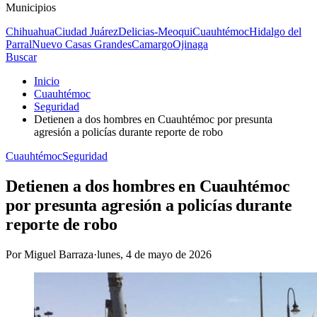
Municipios
Chihuahua
Ciudad Juárez
Delicias-Meoqui
Cuauhtémoc
Hidalgo del
Parral
Nuevo Casas Grandes
Camargo
Ojinaga
Buscar
Inicio
Cuauhtémoc
Seguridad
Detienen a dos hombres en Cuauhtémoc por presunta
agresión a policías durante reporte de robo
Cuauhtémoc
Seguridad
Detienen a dos hombres en Cuauhtémoc
por presunta agresión a policías durante
reporte de robo
Por
Miguel Barraza
·
lunes, 4 de mayo de 2026