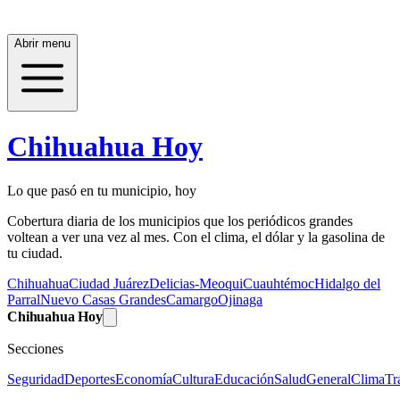
Abrir menu
Chihuahua Hoy
Lo que pasó en tu municipio, hoy
Cobertura diaria de los municipios que los periódicos grandes
voltean a ver una vez al mes. Con el clima, el dólar y la gasolina de
tu ciudad.
Chihuahua
Ciudad Juárez
Delicias-Meoqui
Cuauhtémoc
Hidalgo del
Parral
Nuevo Casas Grandes
Camargo
Ojinaga
Chihuahua Hoy
Secciones
Seguridad
Deportes
Economía
Cultura
Educación
Salud
General
Clima
Tr