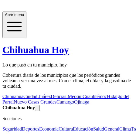
Abrir menu
Chihuahua Hoy
Lo que pasó en tu municipio, hoy
Cobertura diaria de los municipios que los periódicos grandes
voltean a ver una vez al mes. Con el clima, el dólar y la gasolina de
tu ciudad.
Chihuahua
Ciudad Juárez
Delicias-Meoqui
Cuauhtémoc
Hidalgo del
Parral
Nuevo Casas Grandes
Camargo
Ojinaga
Chihuahua Hoy
Secciones
Seguridad
Deportes
Economía
Cultura
Educación
Salud
General
Clima
Tr