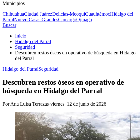
Municipios
Chihuahua
Ciudad Juárez
Delicias-Meoqui
Cuauhtémoc
Hidalgo del
Parral
Nuevo Casas Grandes
Camargo
Ojinaga
Buscar
Inicio
Hidalgo del Parral
Seguridad
Descubren restos óseos en operativo de búsqueda en Hidalgo
del Parral
Hidalgo del Parral
Seguridad
Descubren restos óseos en operativo de
búsqueda en Hidalgo del Parral
Por
Ana Luisa Terrazas
·
viernes, 12 de junio de 2026