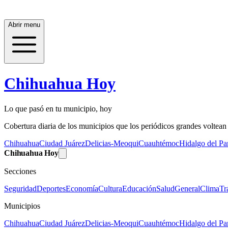
Abrir menu
Chihuahua Hoy
Lo que pasó en tu municipio, hoy
Cobertura diaria de los municipios que los periódicos grandes voltean a
Chihuahua
Ciudad Juárez
Delicias-Meoqui
Cuauhtémoc
Hidalgo del Par
Chihuahua Hoy
Secciones
Seguridad
Deportes
Economía
Cultura
Educación
Salud
General
Clima
Tr
Municipios
Chihuahua
Ciudad Juárez
Delicias-Meoqui
Cuauhtémoc
Hidalgo del Par