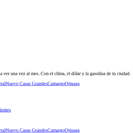
 ver una vez al mes. Con el clima, el dólar y la gasolina de tu ciudad.
ral
Nuevo Casas Grandes
Camargo
Ojinaga
ámites
ral
Nuevo Casas Grandes
Camargo
Ojinaga