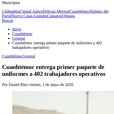
Municipios
Chihuahua
Ciudad Juárez
Delicias-Meoqui
Cuauhtémoc
Hidalgo del
Parral
Nuevo Casas Grandes
Camargo
Ojinaga
Buscar
Inicio
Cuauhtémoc
General
Cuauhtémoc entrega primer paquete de uniformes a 402
trabajadores operativos
Cuauhtémoc
General
Cuauhtémoc entrega primer paquete de
uniformes a 402 trabajadores operativos
Por
Daniel Ríos
·
viernes, 1 de mayo de 2026