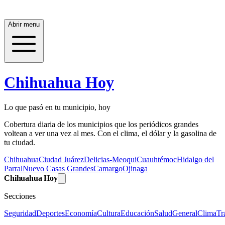
Abrir menu
Chihuahua Hoy
Lo que pasó en tu municipio, hoy
Cobertura diaria de los municipios que los periódicos grandes
voltean a ver una vez al mes. Con el clima, el dólar y la gasolina de
tu ciudad.
Chihuahua
Ciudad Juárez
Delicias-Meoqui
Cuauhtémoc
Hidalgo del
Parral
Nuevo Casas Grandes
Camargo
Ojinaga
Chihuahua Hoy
Secciones
Seguridad
Deportes
Economía
Cultura
Educación
Salud
General
Clima
Tr