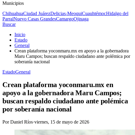
Municipios
Chihuahua
Ciudad Juárez
Delicias-Meoqui
Cuauhtémoc
Hidalgo del
Parral
Nuevo Casas Grandes
Camargo
Ojinaga
Buscar
Inicio
Estado
General
Crean plataforma yoconmaru.mx en apoyo a la gobernadora
Maru Campos; buscan respaldo ciudadano ante polémica por
soberanía nacional
Estado
General
Crean plataforma yoconmaru.mx en
apoyo a la gobernadora Maru Campos;
buscan respaldo ciudadano ante polémica
por soberanía nacional
Por
Daniel Ríos
·
viernes, 15 de mayo de 2026