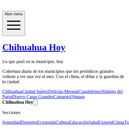
Abrir menu
Chihuahua Hoy
Lo que pasó en tu municipio, hoy
Cobertura diaria de los municipios que los periódicos grandes
voltean a ver una vez al mes. Con el clima, el dólar y la gasolina de
tu ciudad.
Chihuahua
Ciudad Juárez
Delicias-Meoqui
Cuauhtémoc
Hidalgo del
Parral
Nuevo Casas Grandes
Camargo
Ojinaga
Chihuahua Hoy
Secciones
Seguridad
Deportes
Economía
Cultura
Educación
Salud
General
Clima
Tr