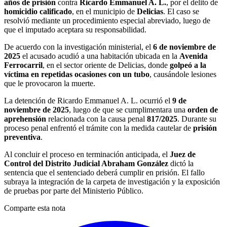
años de prisión
contra
Ricardo Emmanuel A. L.
, por el delito de
homicidio calificado
, en el municipio de
Delicias
. El caso se
resolvió mediante un procedimiento especial abreviado, luego de
que el imputado aceptara su responsabilidad.
De acuerdo con la investigación ministerial, el
6 de noviembre de
2025
el acusado acudió a una habitación ubicada en la
Avenida
Ferrocarril
, en el sector oriente de Delicias, donde
golpeó a la
víctima en repetidas ocasiones con un tubo
, causándole lesiones
que le provocaron la muerte.
La detención de Ricardo Emmanuel A. L. ocurrió el
9 de
noviembre de 2025
, luego de que se cumplimentara una
orden de
aprehensión
relacionada con la causa penal
817/2025
. Durante su
proceso penal enfrentó el trámite con la medida cautelar de
prisión
preventiva
.
Al concluir el proceso en terminación anticipada, el
Juez de
Control del Distrito Judicial Abraham González
dictó la
sentencia que el sentenciado deberá cumplir en prisión. El fallo
subraya la integración de la carpeta de investigación y la exposición
de pruebas por parte del Ministerio Público.
Comparte esta nota