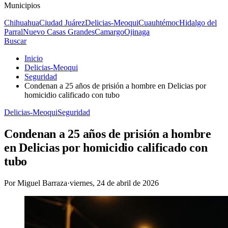
Municipios
Chihuahua
Ciudad Juárez
Delicias-Meoqui
Cuauhtémoc
Hidalgo del
Parral
Nuevo Casas Grandes
Camargo
Ojinaga
Buscar
Inicio
Delicias-Meoqui
Seguridad
Condenan a 25 años de prisión a hombre en Delicias por
homicidio calificado con tubo
Delicias-Meoqui
Seguridad
Condenan a 25 años de prisión a hombre
en Delicias por homicidio calificado con
tubo
Por
Miguel Barraza
·
viernes, 24 de abril de 2026