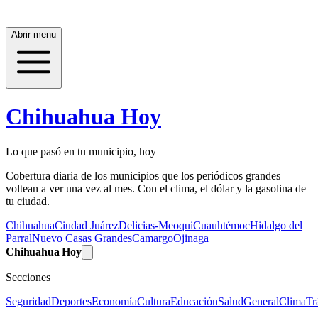
Abrir menu
Chihuahua Hoy
Lo que pasó en tu municipio, hoy
Cobertura diaria de los municipios que los periódicos grandes
voltean a ver una vez al mes. Con el clima, el dólar y la gasolina de
tu ciudad.
Chihuahua
Ciudad Juárez
Delicias-Meoqui
Cuauhtémoc
Hidalgo del
Parral
Nuevo Casas Grandes
Camargo
Ojinaga
Chihuahua Hoy
Secciones
Seguridad
Deportes
Economía
Cultura
Educación
Salud
General
Clima
Tr