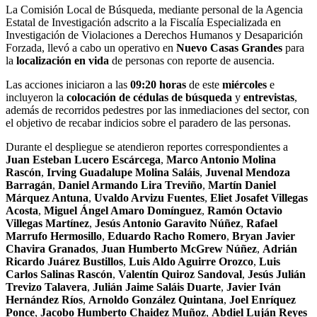
La Comisión Local de Búsqueda, mediante personal de la Agencia
Estatal de Investigación adscrito a la Fiscalía Especializada en
Investigación de Violaciones a Derechos Humanos y Desaparición
Forzada, llevó a cabo un operativo en
Nuevo Casas Grandes
para
la
localización en vida
de personas con reporte de ausencia.
Las acciones iniciaron a las
09:20 horas
de este
miércoles
e
incluyeron la
colocación de cédulas de búsqueda
y
entrevistas
,
además de recorridos pedestres por las inmediaciones del sector, con
el objetivo de recabar indicios sobre el paradero de las personas.
Durante el despliegue se atendieron reportes correspondientes a
Juan Esteban Lucero Escárcega
,
Marco Antonio Molina
Rascón
,
Irving Guadalupe Molina Saláis
,
Juvenal Mendoza
Barragán
,
Daniel Armando Lira Treviño
,
Martín Daniel
Márquez Antuna
,
Uvaldo Arvizu Fuentes
,
Eliet Josafet Villegas
Acosta
,
Miguel Ángel Amaro Domínguez
,
Ramón Octavio
Villegas Martínez
,
Jesús Antonio Garavito Núñez
,
Rafael
Marrufo Hermosillo
,
Eduardo Racho Romero
,
Bryan Javier
Chavira Granados
,
Juan Humberto McGrew Núñez
,
Adrián
Ricardo Juárez Bustillos
,
Luis Aldo Aguirre Orozco
,
Luis
Carlos Salinas Rascón
,
Valentín Quiroz Sandoval
,
Jesús Julián
Trevizo Talavera
,
Julián Jaime Saláis Duarte
,
Javier Iván
Hernández Ríos
,
Arnoldo González Quintana
,
Joel Enríquez
Ponce
,
Jacobo Humberto Chaidez Muñoz
,
Abdiel Luján Reyes