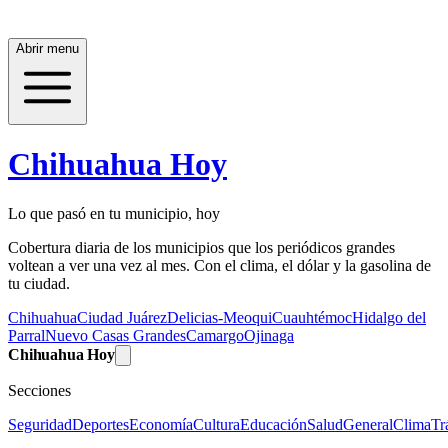
Abrir menu
Chihuahua Hoy
Lo que pasó en tu municipio, hoy
Cobertura diaria de los municipios que los periódicos grandes
voltean a ver una vez al mes. Con el clima, el dólar y la gasolina de
tu ciudad.
Chihuahua
Ciudad Juárez
Delicias-Meoqui
Cuauhtémoc
Hidalgo del
Parral
Nuevo Casas Grandes
Camargo
Ojinaga
Chihuahua Hoy
Secciones
Seguridad
Deportes
Economía
Cultura
Educación
Salud
General
Clima
Tr