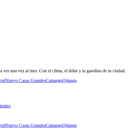
 ver una vez al mes. Con el clima, el dólar y la gasolina de tu ciudad.
ral
Nuevo Casas Grandes
Camargo
Ojinaga
ámites
ral
Nuevo Casas Grandes
Camargo
Ojinaga