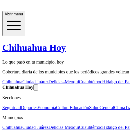
Abrir menu
Chihuahua Hoy
Lo que pasó en tu municipio, hoy
Cobertura diaria de los municipios que los periódicos grandes voltean a
Chihuahua
Ciudad Juárez
Delicias-Meoqui
Cuauhtémoc
Hidalgo del Par
Chihuahua Hoy
Secciones
Seguridad
Deportes
Economía
Cultura
Educación
Salud
General
Clima
Tr
Municipios
Chihuahua
Ciudad Juárez
Delicias-Meoqui
Cuauhtémoc
Hidalgo del Par