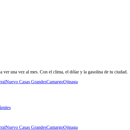
 ver una vez al mes. Con el clima, el dólar y la gasolina de tu ciudad.
ral
Nuevo Casas Grandes
Camargo
Ojinaga
ámites
ral
Nuevo Casas Grandes
Camargo
Ojinaga