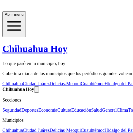
Abrir menu
Chihuahua Hoy
Lo que pasó en tu municipio, hoy
Cobertura diaria de los municipios que los periódicos grandes voltean a
Chihuahua
Ciudad Juárez
Delicias-Meoqui
Cuauhtémoc
Hidalgo del Par
Chihuahua Hoy
Secciones
Seguridad
Deportes
Economía
Cultura
Educación
Salud
General
Clima
Tr
Municipios
Chihuahua
Ciudad Juárez
Delicias-Meoqui
Cuauhtémoc
Hidalgo del Par