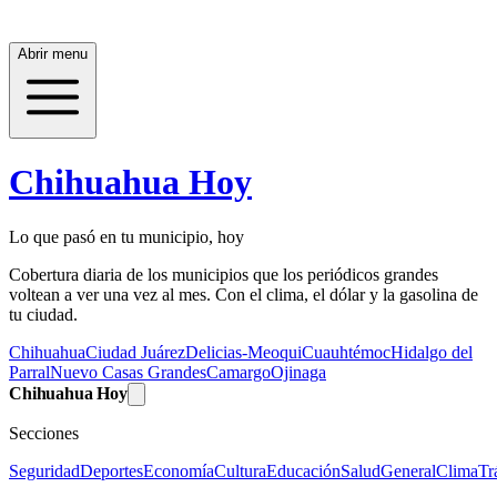
Abrir menu
Chihuahua Hoy
Lo que pasó en tu municipio, hoy
Cobertura diaria de los municipios que los periódicos grandes
voltean a ver una vez al mes. Con el clima, el dólar y la gasolina de
tu ciudad.
Chihuahua
Ciudad Juárez
Delicias-Meoqui
Cuauhtémoc
Hidalgo del
Parral
Nuevo Casas Grandes
Camargo
Ojinaga
Chihuahua Hoy
Secciones
Seguridad
Deportes
Economía
Cultura
Educación
Salud
General
Clima
Tr