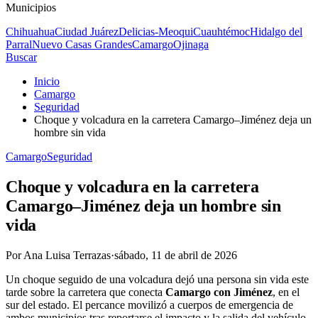
Municipios
Chihuahua
Ciudad Juárez
Delicias-Meoqui
Cuauhtémoc
Hidalgo del
Parral
Nuevo Casas Grandes
Camargo
Ojinaga
Buscar
Inicio
Camargo
Seguridad
Choque y volcadura en la carretera Camargo–Jiménez deja un
hombre sin vida
Camargo
Seguridad
Choque y volcadura en la carretera
Camargo–Jiménez deja un hombre sin
vida
Por
Ana Luisa Terrazas
·
sábado, 11 de abril de 2026
Un choque seguido de una volcadura dejó una persona sin vida este
tarde sobre la carretera que conecta
Camargo con Jiménez
, en el
sur del estado. El percance movilizó a cuerpos de emergencia de
ambos municipios tras reportarse el impacto y la salida del vehículo.