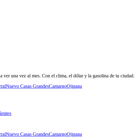
 ver una vez al mes. Con el clima, el dólar y la gasolina de tu ciudad.
ral
Nuevo Casas Grandes
Camargo
Ojinaga
ámites
ral
Nuevo Casas Grandes
Camargo
Ojinaga