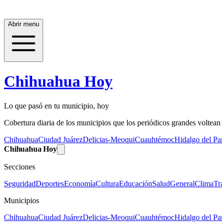
Abrir menu
Chihuahua Hoy
Lo que pasó en tu municipio, hoy
Cobertura diaria de los municipios que los periódicos grandes voltean a
Chihuahua
Ciudad Juárez
Delicias-Meoqui
Cuauhtémoc
Hidalgo del Par
Chihuahua Hoy
Secciones
Seguridad
Deportes
Economía
Cultura
Educación
Salud
General
Clima
Tr
Municipios
Chihuahua
Ciudad Juárez
Delicias-Meoqui
Cuauhtémoc
Hidalgo del Par