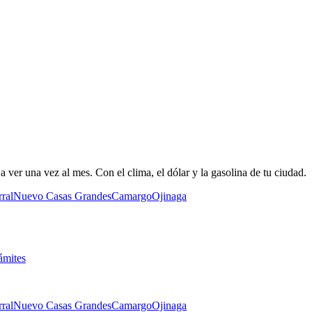
 ver una vez al mes. Con el clima, el dólar y la gasolina de tu ciudad.
ral
Nuevo Casas Grandes
Camargo
Ojinaga
ámites
ral
Nuevo Casas Grandes
Camargo
Ojinaga