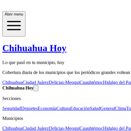
Abrir menu
Chihuahua Hoy
Lo que pasó en tu municipio, hoy
Cobertura diaria de los municipios que los periódicos grandes voltean a
Chihuahua
Ciudad Juárez
Delicias-Meoqui
Cuauhtémoc
Hidalgo del Par
Chihuahua Hoy
Secciones
Seguridad
Deportes
Economía
Cultura
Educación
Salud
General
Clima
Tr
Municipios
Chihuahua
Ciudad Juárez
Delicias-Meoqui
Cuauhtémoc
Hidalgo del Par