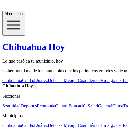
Abrir menu
Chihuahua Hoy
Lo que pasó en tu municipio, hoy
Cobertura diaria de los municipios que los periódicos grandes voltean a
Chihuahua
Ciudad Juárez
Delicias-Meoqui
Cuauhtémoc
Hidalgo del Par
Chihuahua Hoy
Secciones
Seguridad
Deportes
Economía
Cultura
Educación
Salud
General
Clima
Tr
Municipios
Chihuahua
Ciudad Juárez
Delicias-Meoqui
Cuauhtémoc
Hidalgo del Par