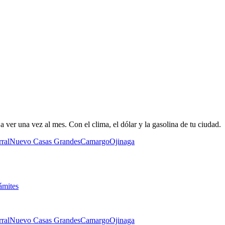
 ver una vez al mes. Con el clima, el dólar y la gasolina de tu ciudad.
ral
Nuevo Casas Grandes
Camargo
Ojinaga
ámites
ral
Nuevo Casas Grandes
Camargo
Ojinaga