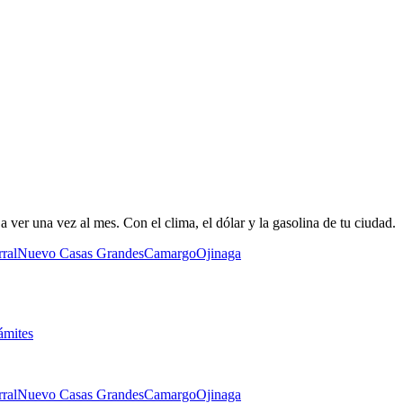
 ver una vez al mes. Con el clima, el dólar y la gasolina de tu ciudad.
ral
Nuevo Casas Grandes
Camargo
Ojinaga
ámites
ral
Nuevo Casas Grandes
Camargo
Ojinaga