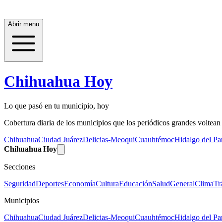
Abrir menu
Chihuahua Hoy
Lo que pasó en tu municipio, hoy
Cobertura diaria de los municipios que los periódicos grandes voltean a
Chihuahua
Ciudad Juárez
Delicias-Meoqui
Cuauhtémoc
Hidalgo del Par
Chihuahua Hoy
Secciones
Seguridad
Deportes
Economía
Cultura
Educación
Salud
General
Clima
Tr
Municipios
Chihuahua
Ciudad Juárez
Delicias-Meoqui
Cuauhtémoc
Hidalgo del Par