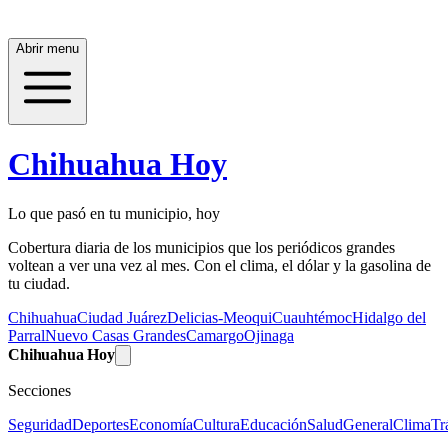
Abrir menu
Chihuahua Hoy
Lo que pasó en tu municipio, hoy
Cobertura diaria de los municipios que los periódicos grandes
voltean a ver una vez al mes. Con el clima, el dólar y la gasolina de
tu ciudad.
Chihuahua
Ciudad Juárez
Delicias-Meoqui
Cuauhtémoc
Hidalgo del
Parral
Nuevo Casas Grandes
Camargo
Ojinaga
Chihuahua Hoy
Secciones
Seguridad
Deportes
Economía
Cultura
Educación
Salud
General
Clima
Tr