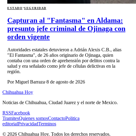
·
ESTADO
SEGURIDAD
Capturan al "Fantasma" en Aldama:
presunto jefe criminal de Ojinaga con
orden vigente
Autoridades estatales detuvieron a Adrián Alexis C.B., alias
"El Fantasma", de 26 años originario de Ojinaga, quien
contaba con una orden de aprehensión por delitos contra la
salud y era señalado como jefe de células delictivas en la
región.
Por
Miguel Barraza
·
8 de agosto de 2026
Chihuahua Hoy
Noticias de Chihuahua, Ciudad Juarez y el norte de Mexico.
RSS
Facebook
Tramites
Quienes somos
Contacto
Politica
editorial
Privacidad
Terminos
©
2026
Chihuahua Hoy
. Todos los derechos reservados.