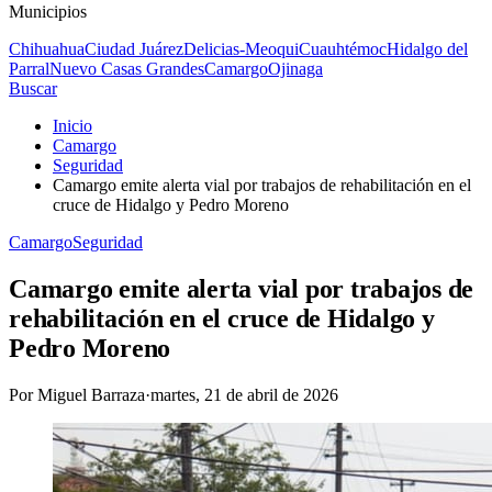
Municipios
Chihuahua
Ciudad Juárez
Delicias-Meoqui
Cuauhtémoc
Hidalgo del
Parral
Nuevo Casas Grandes
Camargo
Ojinaga
Buscar
Inicio
Camargo
Seguridad
Camargo emite alerta vial por trabajos de rehabilitación en el
cruce de Hidalgo y Pedro Moreno
Camargo
Seguridad
Camargo emite alerta vial por trabajos de
rehabilitación en el cruce de Hidalgo y
Pedro Moreno
Por
Miguel Barraza
·
martes, 21 de abril de 2026