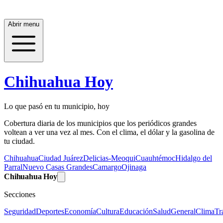
Abrir menu
Chihuahua Hoy
Lo que pasó en tu municipio, hoy
Cobertura diaria de los municipios que los periódicos grandes
voltean a ver una vez al mes. Con el clima, el dólar y la gasolina de
tu ciudad.
Chihuahua
Ciudad Juárez
Delicias-Meoqui
Cuauhtémoc
Hidalgo del
Parral
Nuevo Casas Grandes
Camargo
Ojinaga
Chihuahua Hoy
Secciones
Seguridad
Deportes
Economía
Cultura
Educación
Salud
General
Clima
Tr