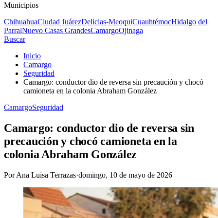
Municipios
Chihuahua
Ciudad Juárez
Delicias-Meoqui
Cuauhtémoc
Hidalgo del
Parral
Nuevo Casas Grandes
Camargo
Ojinaga
Buscar
Inicio
Camargo
Seguridad
Camargo: conductor dio de reversa sin precaución y chocó
camioneta en la colonia Abraham González
Camargo
Seguridad
Camargo: conductor dio de reversa sin
precaución y chocó camioneta en la
colonia Abraham González
Por
Ana Luisa Terrazas
·
domingo, 10 de mayo de 2026