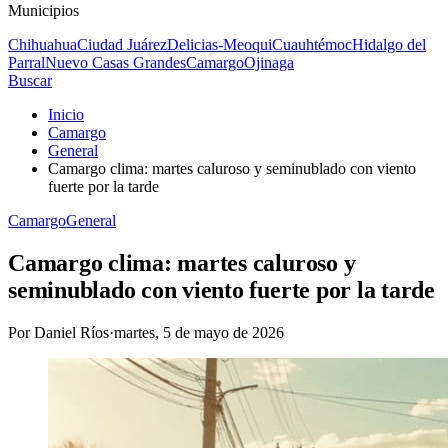
Municipios
Chihuahua
Ciudad Juárez
Delicias-Meoqui
Cuauhtémoc
Hidalgo del
Parral
Nuevo Casas Grandes
Camargo
Ojinaga
Buscar
Inicio
Camargo
General
Camargo clima: martes caluroso y seminublado con viento
fuerte por la tarde
Camargo
General
Camargo clima: martes caluroso y
seminublado con viento fuerte por la tarde
Por
Daniel Ríos
·
martes, 5 de mayo de 2026