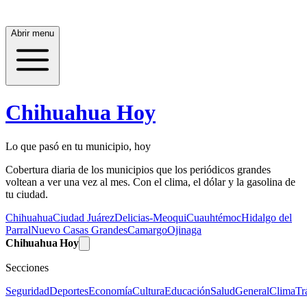
Abrir menu
Chihuahua Hoy
Lo que pasó en tu municipio, hoy
Cobertura diaria de los municipios que los periódicos grandes
voltean a ver una vez al mes. Con el clima, el dólar y la gasolina de
tu ciudad.
Chihuahua
Ciudad Juárez
Delicias-Meoqui
Cuauhtémoc
Hidalgo del
Parral
Nuevo Casas Grandes
Camargo
Ojinaga
Chihuahua Hoy
Secciones
Seguridad
Deportes
Economía
Cultura
Educación
Salud
General
Clima
Tr