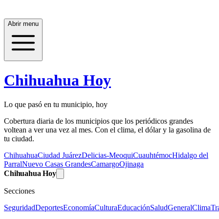
Abrir menu
Chihuahua Hoy
Lo que pasó en tu municipio, hoy
Cobertura diaria de los municipios que los periódicos grandes
voltean a ver una vez al mes. Con el clima, el dólar y la gasolina de
tu ciudad.
Chihuahua
Ciudad Juárez
Delicias-Meoqui
Cuauhtémoc
Hidalgo del
Parral
Nuevo Casas Grandes
Camargo
Ojinaga
Chihuahua Hoy
Secciones
Seguridad
Deportes
Economía
Cultura
Educación
Salud
General
Clima
Tr