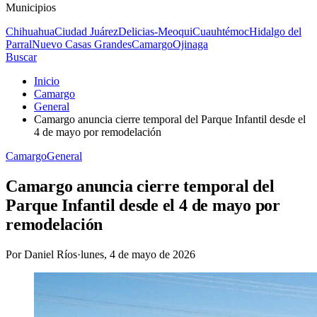
Municipios
Chihuahua
Ciudad Juárez
Delicias-Meoqui
Cuauhtémoc
Hidalgo del
Parral
Nuevo Casas Grandes
Camargo
Ojinaga
Buscar
Inicio
Camargo
General
Camargo anuncia cierre temporal del Parque Infantil desde el
4 de mayo por remodelación
Camargo
General
Camargo anuncia cierre temporal del
Parque Infantil desde el 4 de mayo por
remodelación
Por
Daniel Ríos
·
lunes, 4 de mayo de 2026