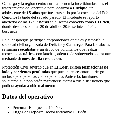
Camargo y la región centro-sur mantienen la incertidumbre tras el
reforzamiento del operativo para localizar a
Enrique
, un
adolescente de
15 años
que fue arrastrado por la corriente del
Río
Conchos
la tarde del sábado pasado. El incidente se reportó
alrededor de las
17:17 horas
en el sector conocido como
El Edén
,
donde desde este lunes 20 de abril de 2026 se intensificó la
búsqueda.
En el despliegue participan corporaciones oficiales y también la
sociedad civil organizada de
Delicias
y
Camargo
. Para las labores
se suman
rescatistas
y un grupo de voluntarios que realiza
recorridos
acuáticos
con lanchas, además de sobrevuelos constantes
mediante
drones de alta resolución
.
Protección Civil advirtió que en
El Edén
existen
formaciones de
lodo
y
corrientes profundas
que pueden representar un riesgo
incluso para personas con experiencia. Ante ello, familiares
solicitaron a la población mantenerse atenta a cualquier indicio que
pudiera ayudar a ubicar al menor.
Datos del operativo
Persona:
Enrique, de 15 años.
Lugar del reporte:
sector recreativo El Edén.