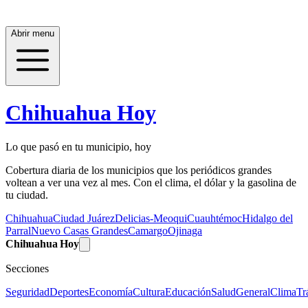
Abrir menu
Chihuahua Hoy
Lo que pasó en tu municipio, hoy
Cobertura diaria de los municipios que los periódicos grandes
voltean a ver una vez al mes. Con el clima, el dólar y la gasolina de
tu ciudad.
Chihuahua
Ciudad Juárez
Delicias-Meoqui
Cuauhtémoc
Hidalgo del
Parral
Nuevo Casas Grandes
Camargo
Ojinaga
Chihuahua Hoy
Secciones
Seguridad
Deportes
Economía
Cultura
Educación
Salud
General
Clima
Tr