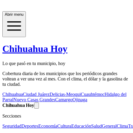
Abrir menu
Chihuahua Hoy
Lo que pasó en tu municipio, hoy
Cobertura diaria de los municipios que los periódicos grandes
voltean a ver una vez al mes. Con el clima, el dólar y la gasolina de
tu ciudad.
Chihuahua
Ciudad Juárez
Delicias-Meoqui
Cuauhtémoc
Hidalgo del
Parral
Nuevo Casas Grandes
Camargo
Ojinaga
Chihuahua Hoy
Secciones
Seguridad
Deportes
Economía
Cultura
Educación
Salud
General
Clima
Tr