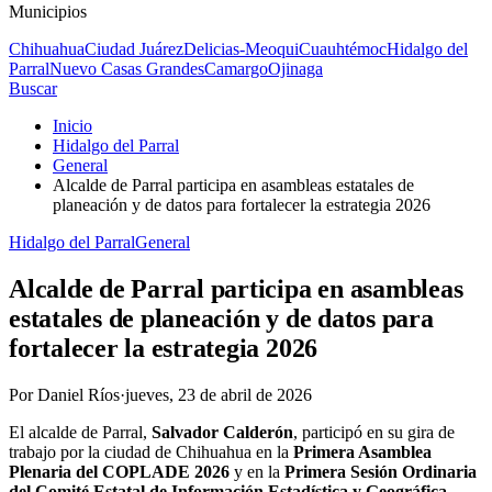
Municipios
Chihuahua
Ciudad Juárez
Delicias-Meoqui
Cuauhtémoc
Hidalgo del
Parral
Nuevo Casas Grandes
Camargo
Ojinaga
Buscar
Inicio
Hidalgo del Parral
General
Alcalde de Parral participa en asambleas estatales de
planeación y de datos para fortalecer la estrategia 2026
Hidalgo del Parral
General
Alcalde de Parral participa en asambleas
estatales de planeación y de datos para
fortalecer la estrategia 2026
Por
Daniel Ríos
·
jueves, 23 de abril de 2026
El alcalde de Parral,
Salvador Calderón
, participó en su gira de
trabajo por la ciudad de Chihuahua en la
Primera Asamblea
Plenaria del COPLADE 2026
y en la
Primera Sesión Ordinaria
del Comité Estatal de Información Estadística y Geográfica