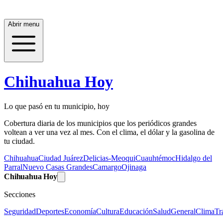
Abrir menu
Chihuahua Hoy
Lo que pasó en tu municipio, hoy
Cobertura diaria de los municipios que los periódicos grandes
voltean a ver una vez al mes. Con el clima, el dólar y la gasolina de
tu ciudad.
Chihuahua
Ciudad Juárez
Delicias-Meoqui
Cuauhtémoc
Hidalgo del
Parral
Nuevo Casas Grandes
Camargo
Ojinaga
Chihuahua Hoy
Secciones
Seguridad
Deportes
Economía
Cultura
Educación
Salud
General
Clima
Tr