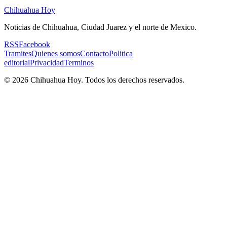
Chihuahua Hoy
Noticias de Chihuahua, Ciudad Juarez y el norte de Mexico.
RSS
Facebook
Tramites
Quienes somos
Contacto
Politica
editorial
Privacidad
Terminos
©
2026
Chihuahua Hoy
. Todos los derechos reservados.