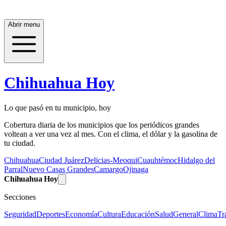
Abrir menu
Chihuahua Hoy
Lo que pasó en tu municipio, hoy
Cobertura diaria de los municipios que los periódicos grandes
voltean a ver una vez al mes. Con el clima, el dólar y la gasolina de
tu ciudad.
Chihuahua
Ciudad Juárez
Delicias-Meoqui
Cuauhtémoc
Hidalgo del
Parral
Nuevo Casas Grandes
Camargo
Ojinaga
Chihuahua Hoy
Secciones
Seguridad
Deportes
Economía
Cultura
Educación
Salud
General
Clima
Tr