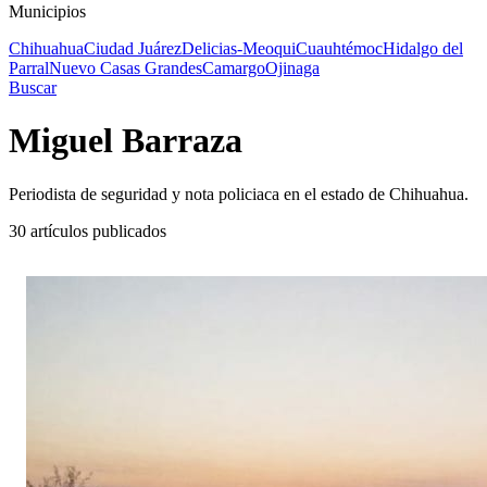
Municipios
Chihuahua
Ciudad Juárez
Delicias-Meoqui
Cuauhtémoc
Hidalgo del
Parral
Nuevo Casas Grandes
Camargo
Ojinaga
Buscar
Miguel Barraza
Periodista de seguridad y nota policiaca en el estado de Chihuahua.
30
artículos publicados